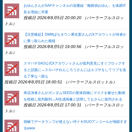
おゆんさんがSAPチャンネルの冠番組「梅探偵おゆん」を体調不
良を理由に卒業
投稿日 2026年8月5日 20:00:20 （パーラーフルスロッ
トル）
【注意喚起】DMMぱちタウン果生梨さんのXアカウントが何者か
に乗っ取られた模様
投稿日 2026年8月5日 19:00:56 （パーラーフルスロッ
トル）
スマパチSAO公式Xアカウントさんが批判意見にすぐブロックす
ると話題に→スロパチれんじろうさんにはエゴサをしてリプを送
る丁寧な一面も
投稿日 2026年8月5日 18:00:51 （パーラーフルスロットル）
来店演者さんがガンダムSEEDの筐体役物にマスクを被せた動画
を投稿し批判殺到→AI生成画像と説明してもさらに批判される
投稿日 2026年8月5日 17:00:31 （パーラーフルスロッ
トル）
胡椒でデータランプが使えない沖ドキDUOアンコールが地獄すぎ
るwww