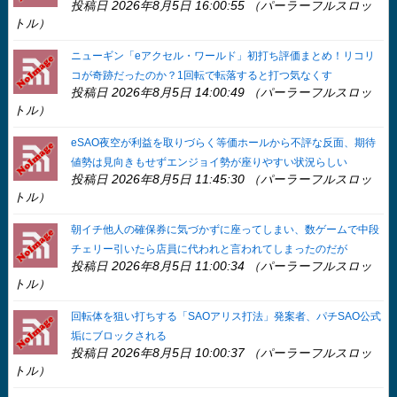
投稿日 2026年8月5日 16:00:55 （パーラーフルスロッ
トル）
ニューギン「eアクセル・ワールド」初打ち評価まとめ！リコリ
コが奇跡だったのか？1回転で転落すると打つ気なくす
投稿日 2026年8月5日 14:00:49 （パーラーフルスロッ
トル）
eSAO夜空が利益を取りづらく等価ホールから不評な反面、期待
値勢は見向きもせずエンジョイ勢が座りやすい状況らしい
投稿日 2026年8月5日 11:45:30 （パーラーフルスロッ
トル）
朝イチ他人の確保券に気づかずに座ってしまい、数ゲームで中段
チェリー引いたら店員に代われと言われてしまったのだが
投稿日 2026年8月5日 11:00:34 （パーラーフルスロッ
トル）
回転体を狙い打ちする「SAOアリス打法」発案者、パチSAO公式
垢にブロックされる
投稿日 2026年8月5日 10:00:37 （パーラーフルスロッ
トル）