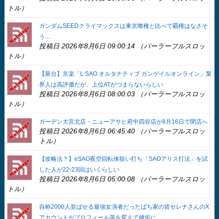
トル）
ガンダムSEEDクライマックスは東京喰種と比べて覇権はなさそ
う…
投稿日 2026年8月6日 09:00:14 （パーラーフルスロッ
トル）
【新台】京楽「L SAO オルタナティブ ガンゲイルオンライン」業
界人は高評価だが、上位ATがつまらないらしい
投稿日 2026年8月6日 08:00:03 （パーラーフルスロッ
トル）
ガーデン大宮北店・ニューアサヒ府中四谷店が8月16日で閉店へ
投稿日 2026年8月6日 06:45:40 （パーラーフルスロッ
トル）
【攻略法？】eSAO夜空回転体狙い打ち「SAOアリス打法」を試
した人が22-23回はいくらしい
投稿日 2026年8月6日 05:00:08 （パーラーフルスロッ
トル）
自称2000人並ばせる最強女演者だったぱち家の皆セレナさんのX
アカウントがプロフィール等を変えて鍵垢に