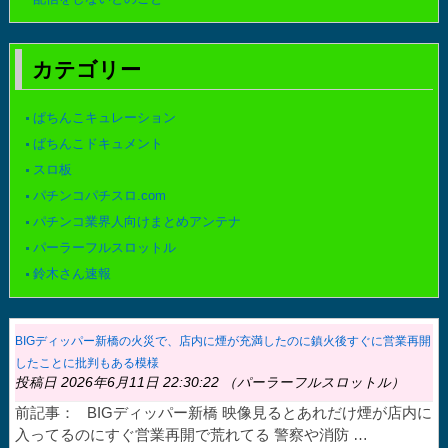
カテゴリー
ぱちんこキュレーション
ぱちんこドキュメント
スロ板
パチンコパチスロ.com
パチンコ業界人向けまとめアンテナ
パーラーフルスロットル
鈴木さん速報
BIGディッパー新橋の火災で、店内に煙が充満したのに鎮火後すぐに営業再開
したことに批判もある模様
投稿日 2026年6月11日 22:30:22 （パーラーフルスロットル）
前記事： BIGディッパー新橋 映像見るとあれだけ煙が店内に
入ってるのにすぐ営業再開で荒れてる 警察や消防 …