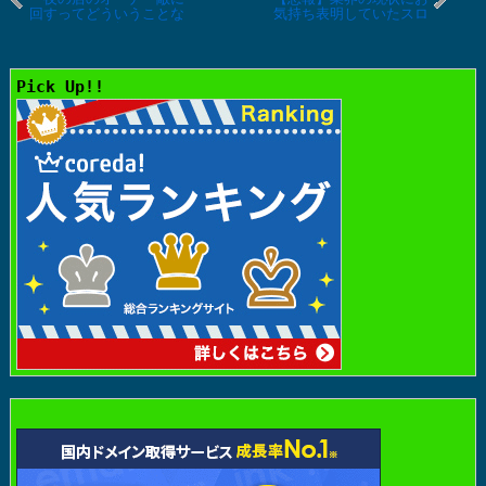
回すってどういうことな
気持ち表明していたスロ
んかわかって無さすぎて
ッターさん、こしあんさ
やばいす」発言の来店演
んにブチギレ「演者様が
者さんが経営するBarが9
素人のコメント欄漁って
月末で閉店を発表
インプ稼ぎしてるんじゃ
Pick Up!!
ねぇよ」