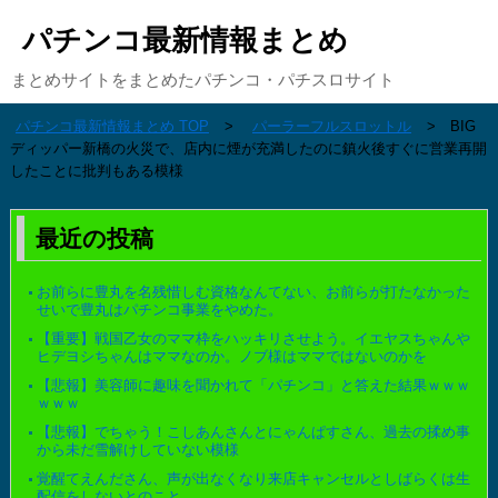
パチンコ最新情報まとめ
まとめサイトをまとめたパチンコ・パチスロサイト
パチンコ最新情報まとめ TOP
パーラーフルスロットル
BIG
ディッパー新橋の火災で、店内に煙が充満したのに鎮火後すぐに営業再開
したことに批判もある模様
最近の投稿
お前らに豊丸を名残惜しむ資格なんてない、お前らが打たなかった
せいで豊丸はパチンコ事業をやめた。
【重要】戦国乙女のママ枠をハッキリさせよう。イエヤスちゃんや
ヒデヨシちゃんはママなのか。ノブ様はママではないのかを
【悲報】美容師に趣味を聞かれて「パチンコ」と答えた結果ｗｗｗ
ｗｗｗ
【悲報】でちゃう！こしあんさんとにゃんぱすさん、過去の揉め事
から未だ雪解けしていない模様
覚醒てえんださん、声が出なくなり来店キャンセルとしばらくは生
配信をしないとのこと