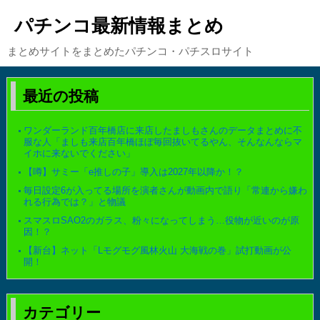
パチンコ最新情報まとめ
まとめサイトをまとめたパチンコ・パチスロサイト
最近の投稿
ワンダーランド百年橋店に来店したましもさんのデータまとめに不
服な人「ましも来店百年橋ほぼ毎回抜いてるやん、そんなんならマ
イホに来ないでください」
【噂】サミー「e推しの子」導入は2027年以降か！？
毎日設定6が入ってる場所を演者さんが動画内で語り「常連から嫌わ
れる行為では？」と物議
スマスロSAO2のガラス、粉々になってしまう…役物が近いのが原
因！？
【新台】ネット「Lモグモグ風林火山 大海戦の巻」試打動画が公
開！
カテゴリー