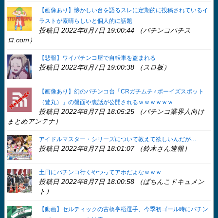
【画像あり】懐かしい台を語るスレに定期的に投稿されているイ
ラストが素晴らしいと個人的に話題
投稿日 2022年8月7日 19:00:44 （パチンコパチス
ロ.com）
【悲報】ワイパチンコ屋で自転車を盗まれる
投稿日 2022年8月7日 19:00:38 （スロ板）
【画像あり】幻のパチンコ台「CRガチムチ♂ボーイズスポット
（豊丸）」の盤面や裏話が公開されるｗｗｗｗｗｗ
投稿日 2022年8月7日 18:05:25 （パチンコ業界人向け
まとめアンテナ）
アイドルマスター・シリーズについて教えて欲しいんだが…
投稿日 2022年8月7日 18:01:07 （鈴木さん速報）
土日にパチンコ行くやつってアホだよなｗｗｗ
投稿日 2022年8月7日 18:00:58 （ぱちんこドキュメン
ト）
【動画】セルティックの古橋亨梧選手、今季初ゴール時にパチン