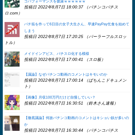
コパフォーマンスを披露ｗｗｗｗｗｗ
投稿日 2022年8月7日 18:00:37 （パチンコパチス
ロ.com）
パチ垢を作って6日目の女子大生さん、早速PayPay乞食を始めて
しまう
投稿日 2022年8月7日 17:20:25 （パーラーフルスロッ
トル）
メイドインアビス、パチスロ化する模様
投稿日 2022年8月7日 17:00:41 （スロ板）
【議論】なぜパチンコ動画のコメントはキモいのか
投稿日 2022年8月7日 17:00:14 （ぱちんこドキュメン
ト）
【画像】月収100万円だけど自慢していい？
投稿日 2022年8月7日 16:30:51 （鈴木さん速報）
【徹底議論】何故パチンコ動画のコメントはキショい奴が多いの
か
投稿日 2022年8月7日 16:30:44 （パチンコパチス