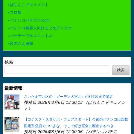
ぱちんこドキュメント
スロ板
パチンコパチスロ.com
パチンコ業界人向けまとめアンテナ
パーラーフルスロットル
鈴木さん速報
検索
検索
最新情報
さいたま市北区の「ガーデン大宮北」が8月16日で閉店
投稿日 2026年8月6日 13:30:13 （ぱちんこドキュメン
ト）
【コテスタ・スタサポ・フェアスタート】今後のパチンコは回数
固定系必須でいいよな。そして釘は完全に廃止するべき
投稿日 2026年8月6日 12:30:36 （パチンコパチス