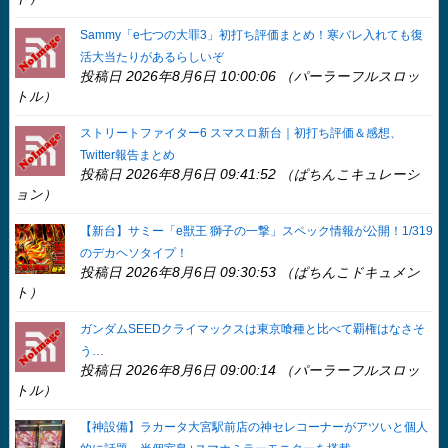
Sammy「e七つの大罪3」初打ち評価まとめ！寒バレ入れても復
活大当たりがあるらしいぞ
投稿日 2026年8月6日 10:00:06 （パーラーフルスロッ
トル）
ストリートファイター6 スマスロ新台｜初打ち評価＆感想、
Twitter報告まとめ
投稿日 2026年8月6日 09:41:52 （ぱちんこキュレーシ
ョン）
【新台】サミー「e獣王 獅子の一撃」スペック情報が公開！1/319
のデカヘソタイプ！
投稿日 2026年8月6日 09:30:53 （ぱちんこドキュメン
ト）
ガンダムSEEDクライマックスは東京喰種と比べて覇権はなさそ
う…
投稿日 2026年8月6日 09:00:14 （パーラーフルスロッ
トル）
【神設備】ラカータ大宮駅前店の神セレコーナーがアツいと個人