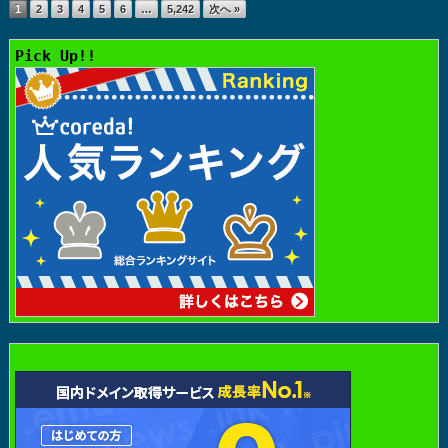
1
2
3
4
5
6
…
5,242
次へ »
Pick Up!!