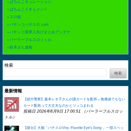
ぱちんこキュレーション
ぱちんこドキュメント
スロ板
パチンコパチスロ.com
パチンコ業界人向けまとめアンテナ
パーラーフルスロットル
鈴木さん速報
検索
検索
最新情報
【総付警察】森本レオ子さんが謎カードを配布→無価値でもない
カード配布って大丈夫なのかとツッコまれる
投稿日 2026年8月9日 17:00:51 （パーラーフルスロッ
トル）
【新台】大都「パチスロVivy -Fluorite Eye's Song-」一部スペッ