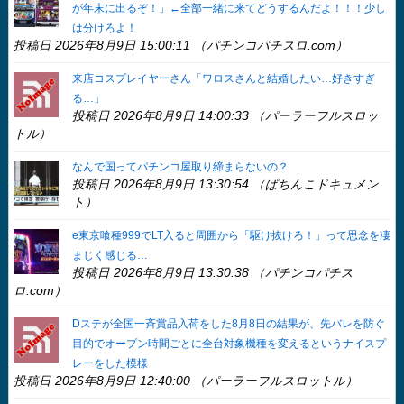
が年末に出るぞ！」←全部一緒に来てどうするんだよ！！！少し
は分けろよ！
投稿日 2026年8月9日 15:00:11 （パチンコパチスロ.com）
来店コスプレイヤーさん「ワロスさんと結婚したい…好きすぎ
る…」
投稿日 2026年8月9日 14:00:33 （パーラーフルスロッ
トル）
なんで国ってパチンコ屋取り締まらないの？
投稿日 2026年8月9日 13:30:54 （ぱちんこドキュメン
ト）
e東京喰種999でLT入ると周囲から「駆け抜けろ！」って思念を凄
まじく感じる…
投稿日 2026年8月9日 13:30:38 （パチンコパチス
ロ.com）
Dステが全国一斉賞品入荷をした8月8日の結果が、先バレを防ぐ
目的でオープン時間ごとに全台対象機種を変えるというナイスプ
レーをした模様
投稿日 2026年8月9日 12:40:00 （パーラーフルスロットル）