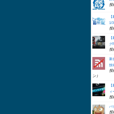
投
【
1
投
【
グ
投
新
技
投
ン）
【
ィ
投
パ
投