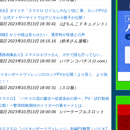
新台】ダイイチ「スマスロ ひぐらしのなく頃に 業」ロングPV公
！ 公式ティザーサイトではデジタル小冊子が公開！
稿日 2023年10月13日 18:30:41 （ぱちんこドキュメント）
朗報】かぐや様は告らせたい、通常時が快適との声
稿日 2023年10月13日 18:15:16 （鈴木さん速報）
通路画像あり】スマスロエヴァさん、ガチで誰も打ってない…
稿日 2023年10月13日 18:00:50 （パチンコパチスロ.com）
バイオハザードヴィレッジのロングPVが公開！より長く、より強
に！！
稿日 2023年10月13日 18:00:31 （スロ板）
スマスロ】「パチスロ花の慶次〜佐渡攻めの章〜」PV・試打動画
公開！一撃3000枚期待のトリガーの裏モードとは…
稿日 2023年10月13日 18:00:06 （パーラーフルスロット
台スマスロ『バイオハザードヴィレッジ』本編PV解禁｜バイオ7