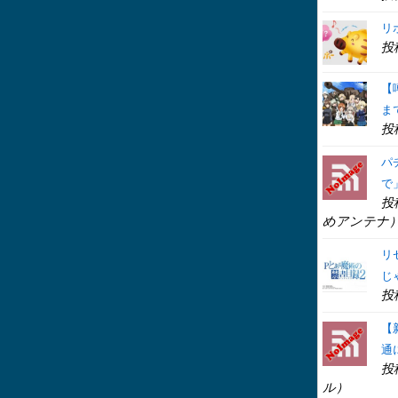
リ
投
【
ま
投
パ
で
投
めアンテナ
リ
じ
投
【
通
投
ル）