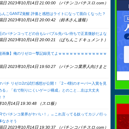
稿日 2023年10月14日 21:00:00 （パチンコパチスロ.com）
ちんこGANTZ覚醒 評価と感想はライトになって面白くなった？
稿日 2023年10月14日 20:00:42 （鈴木さん速報）
近のパチンコってどの台もレバブル先バレ待ちで正直微妙だよな
稿日 2023年10月14日 20:00:21 （ぱちんこドキュメント）
超画像】俺のリゼロ一撃記録見てよｗｗｗｗｗｗｗｗｗｗｗｗｗ
稿日 2023年10月14日 19:50:27 （パチンコ業界人向けまと
）
マパチ リゼロ2の試打感想が公開！「2～4割のオーバー入賞を見
める」「右で削りにくいゲージ構成」とのこと…左は大丈夫
！？
年10月14日 19:30:48 （スロ板）
IRでパチンコ業界がヤバい！」←これ言ってる奴ってカジノ行っ
事なさそう
稿日 2023年10月14日 19:30:37 （パチンコパチスロ.com）